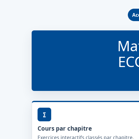
Ac
Ma
ECG
∑
Cours par chapitre
Exercices interactifs classés par chapitre.